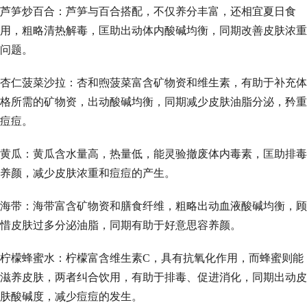
芦笋炒百合：芦笋与百合搭配，不仅养分丰富，还相宜夏日食
用，粗略清热解毒，匡助出动体内酸碱均衡，同期改善皮肤浓重
问题。
杏仁菠菜沙拉：杏和煦菠菜富含矿物资和维生素，有助于补充体
格所需的矿物资，出动酸碱均衡，同期减少皮肤油脂分泌，矜重
痘痘。
黄瓜：黄瓜含水量高，热量低，能灵验撤废体内毒素，匡助排毒
养颜，减少皮肤浓重和痘痘的产生。
海带：海带富含矿物资和膳食纤维，粗略出动血液酸碱均衡，顾
惜皮肤过多分泌油脂，同期有助于好意思容养颜。
柠檬蜂蜜水：柠檬富含维生素C，具有抗氧化作用，而蜂蜜则能
滋养皮肤，两者纠合饮用，有助于排毒、促进消化，同期出动皮
肤酸碱度，减少痘痘的发生。