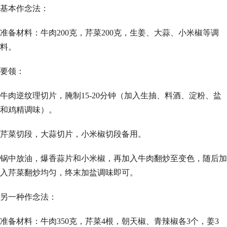
基本作念法：
准备材料：牛肉200克，芹菜200克，生姜、大蒜、小米椒等调
料。
要领：
牛肉逆纹理切片，腌制15-20分钟（加入生抽、料酒、淀粉、盐
和鸡精调味）。
芹菜切段，大蒜切片，小米椒切段备用。
锅中放油，爆香蒜片和小米椒，再加入牛肉翻炒至变色，随后加
入芹菜翻炒均匀，终末加盐调味即可。
另一种作念法：
准备材料：牛肉350克，芹菜4根，朝天椒、青辣椒各3个，姜3