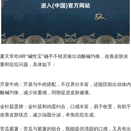
夏天常吃8样“碱性宝”确乎不错灵验出动酸碱均衡，改善皮肤浓
重和痘痘问题，具体如下：
芹菜牛肉：芹菜与牛肉搭配，不仅养分丰富，还能匡助出动体内
酸碱均衡，减少浓重感，同期促进皮肤健康。
金针菇蛋饼：金针菇和鸡蛋纠合，口感丰富，易于收受，有助于
改善皮肤状态，减少油脂分泌，幸免痘痘生成。
苦瓜紫薯：苦瓜与紫薯的组合，既能提供清甜的口感，又具有出