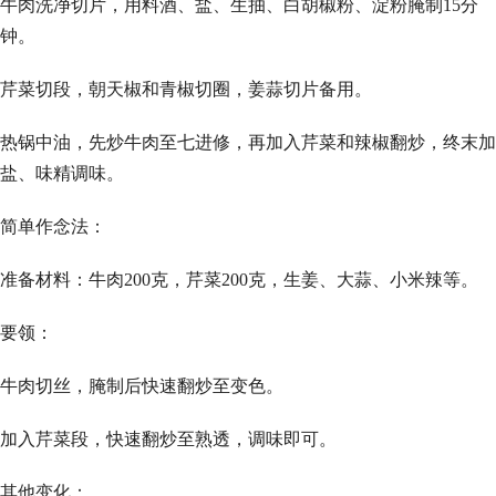
牛肉洗净切片，用料酒、盐、生抽、白胡椒粉、淀粉腌制15分
钟。
芹菜切段，朝天椒和青椒切圈，姜蒜切片备用。
热锅中油，先炒牛肉至七进修，再加入芹菜和辣椒翻炒，终末加
盐、味精调味。
简单作念法：
准备材料：牛肉200克，芹菜200克，生姜、大蒜、小米辣等。
要领：
牛肉切丝，腌制后快速翻炒至变色。
加入芹菜段，快速翻炒至熟透，调味即可。
其他变化：