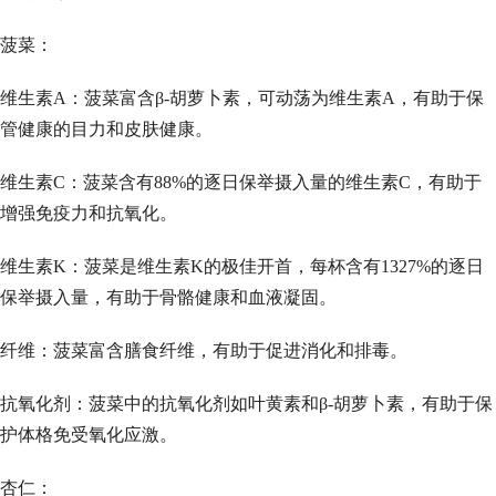
菠菜：
维生素A：菠菜富含β-胡萝卜素，可动荡为维生素A，有助于保
管健康的目力和皮肤健康。
维生素C：菠菜含有88%的逐日保举摄入量的维生素C，有助于
增强免疫力和抗氧化。
维生素K：菠菜是维生素K的极佳开首，每杯含有1327%的逐日
保举摄入量，有助于骨骼健康和血液凝固。
纤维：菠菜富含膳食纤维，有助于促进消化和排毒。
抗氧化剂：菠菜中的抗氧化剂如叶黄素和β-胡萝卜素，有助于保
护体格免受氧化应激。
杏仁：