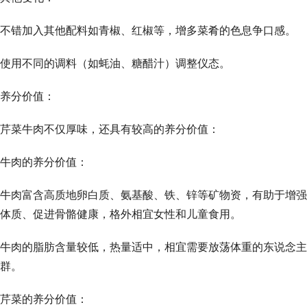
不错加入其他配料如青椒、红椒等，增多菜肴的色息争口感。
使用不同的调料（如蚝油、糖醋汁）调整仪态。
养分价值：
芹菜牛肉不仅厚味，还具有较高的养分价值：
牛肉的养分价值：
牛肉富含高质地卵白质、氨基酸、铁、锌等矿物资，有助于增强
体质、促进骨骼健康，格外相宜女性和儿童食用。
牛肉的脂肪含量较低，热量适中，相宜需要放荡体重的东说念主
群。
芹菜的养分价值：