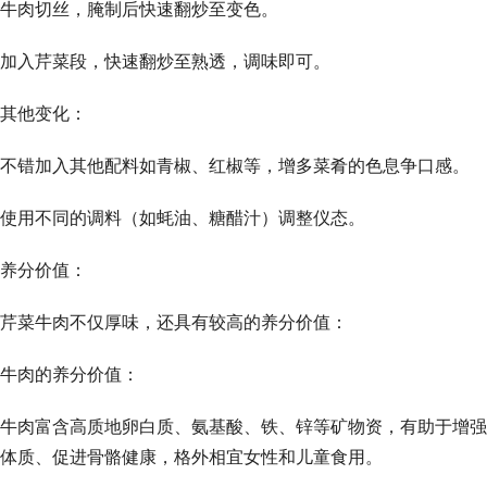
牛肉切丝，腌制后快速翻炒至变色。
加入芹菜段，快速翻炒至熟透，调味即可。
其他变化：
不错加入其他配料如青椒、红椒等，增多菜肴的色息争口感。
使用不同的调料（如蚝油、糖醋汁）调整仪态。
养分价值：
芹菜牛肉不仅厚味，还具有较高的养分价值：
牛肉的养分价值：
牛肉富含高质地卵白质、氨基酸、铁、锌等矿物资，有助于增强
体质、促进骨骼健康，格外相宜女性和儿童食用。