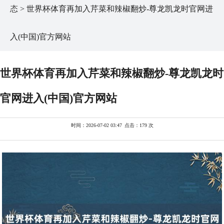
态
> 世界杯体育再加入芹菜和辣椒翻炒-尊龙凯龙时官网进
入(中国)官方网站
世界杯体育再加入芹菜和辣椒翻炒-尊龙凯龙时
官网进入(中国)官方网站
时间：2026-07-02 03:47
点击：179 次