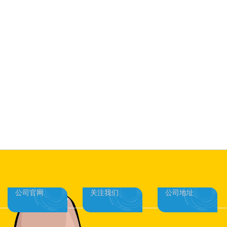
公司官网
关注我们
公司地址