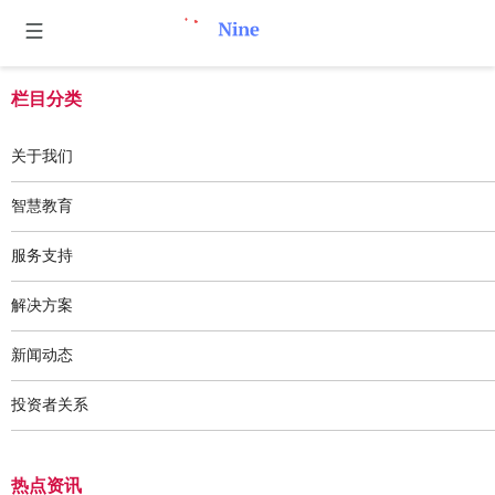
栏目分类
关于我们
智慧教育
服务支持
解决方案
新闻动态
投资者关系
热点资讯