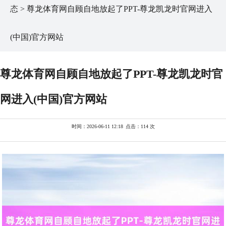
态
> 尊龙体育网自顾自地放起了PPT-尊龙凯龙时官网进入
(中国)官方网站
尊龙体育网自顾自地放起了PPT-尊龙凯龙时官
网进入(中国)官方网站
时间：2026-06-11 12:18
点击：114 次