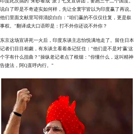
印度此次搞的"朱砂看成"派了七支宣讲团，要跑三十二个国度。
说白了即是不奇迹实如何样，先让全寰宇皆以为印度赢了再说。
他们里面文献里写得清皎白白："咱们赢的不仅仅往复，更是叙
事权。"翻译成大口语即是：打不外你还说不外你？
东京这场宣讲死一火后，印度东谈主志怡悦满地走了。留住日本
记者们目目相觑，有东谈主看着条记怔住："他们是不是对'赢'这
个字有什么扭曲？"操纵老记者点了根烟："你懂什么，这叫精神
告捷法，阿Q直呼内行。"