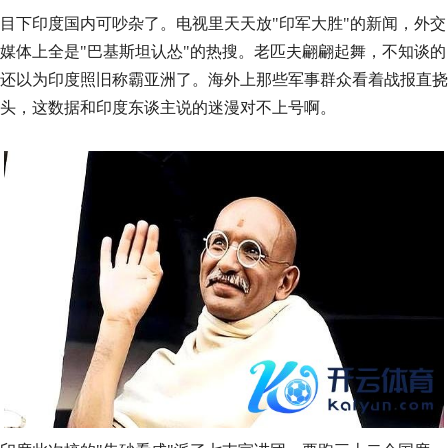
目下印度国内可吵杂了。电视里天天放"印军大胜"的新闻，外交
媒体上全是"巴基斯坦认怂"的热搜。老匹夫翩翩起舞，不知谈的
还以为印度照旧称霸亚洲了。海外上那些军事群众看着战报直挠
头，这数据和印度东谈主说的迷漫对不上号啊。