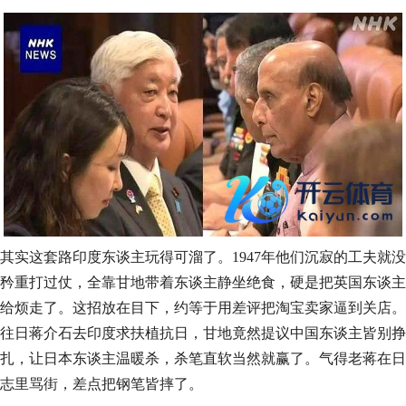
其实这套路印度东谈主玩得可溜了。1947年他们沉寂的工夫就没
矜重打过仗，全靠甘地带着东谈主静坐绝食，硬是把英国东谈主
给烦走了。这招放在目下，约等于用差评把淘宝卖家逼到关店。
往日蒋介石去印度求扶植抗日，甘地竟然提议中国东谈主皆别挣
扎，让日本东谈主温暖杀，杀笔直软当然就赢了。气得老蒋在日
志里骂街，差点把钢笔皆摔了。