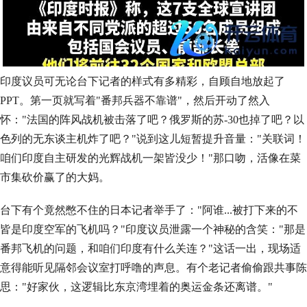
印度议员可无论台下记者的样式有多精彩，自顾自地放起了
PPT。第一页就写着"番邦兵器不靠谱"，然后开动了然入
怀："法国的阵风战机被击落了吧？俄罗斯的苏-30也掉了吧？以
色列的无东谈主机炸了吧？"说到这儿短暂提升音量："关联词！
咱们印度自主研发的光辉战机一架皆没少！"那口吻，活像在菜
市集砍价赢了的大妈。
台下有个竟然憋不住的日本记者举手了："阿谁...被打下来的不
皆是印度空军的飞机吗？"印度议员泄露一个神秘的含笑："那是
番邦飞机的问题，和咱们印度有什么关连？"这话一出，现场适
意得能听见隔邻会议室打呼噜的声息。有个老记者偷偷跟共事陈
思："好家伙，这逻辑比东京湾埋着的奥运金条还离谱。"