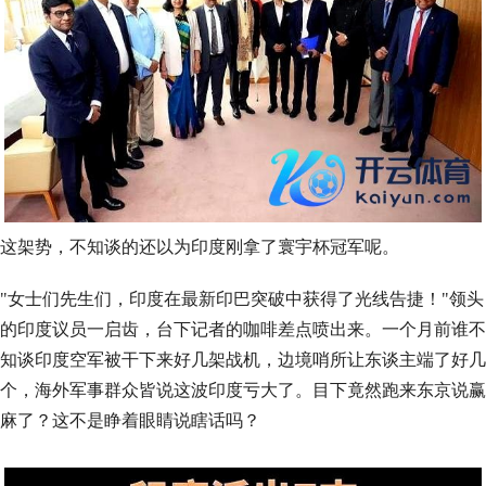
这架势，不知谈的还以为印度刚拿了寰宇杯冠军呢。
"女士们先生们，印度在最新印巴突破中获得了光线告捷！"领头
的印度议员一启齿，台下记者的咖啡差点喷出来。一个月前谁不
知谈印度空军被干下来好几架战机，边境哨所让东谈主端了好几
个，海外军事群众皆说这波印度亏大了。目下竟然跑来东京说赢
麻了？这不是睁着眼睛说瞎话吗？