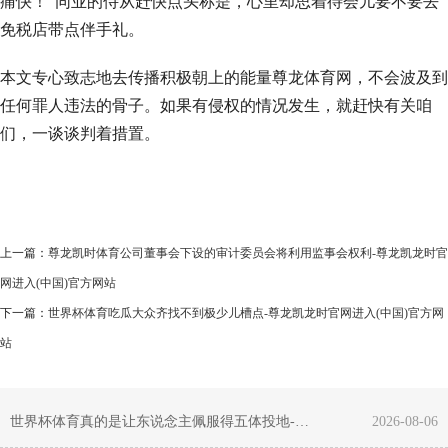
痛快！"同业的侍从赶快点头称是，心里却思着待会儿要不要去
免税店带点伴手礼。
本文专心致志地去传播积极朝上的能量尊龙体育网，不会波及到
任何罪人违法的骨子。如果有侵权的情况发生，就赶快有关咱
们，一谈谈判着措置。
上一篇：
尊龙凯时体育公司董事会下设的审计委员会将利用监事会权利-尊龙凯龙时官
网进入(中国)官方网站
下一篇：
世界杯体育吃瓜大众齐找不到极少儿槽点-尊龙凯龙时官网进入(中国)官方网
站
世界杯体育真的是让东说念主佩服得五体投地-尊龙凯龙时官网进入(中国)官方网站
2026-08-06