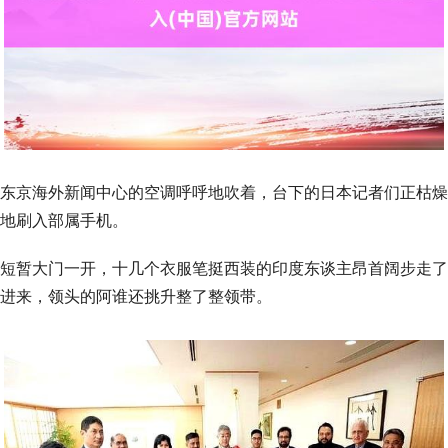
东京海外新闻中心的空调呼呼地吹着，台下的日本记者们正枯燥
地刷入部属手机。
短暂大门一开，十几个衣服笔挺西装的印度东谈主昂首阔步走了
进来，领头的阿谁还挑升整了整领带。