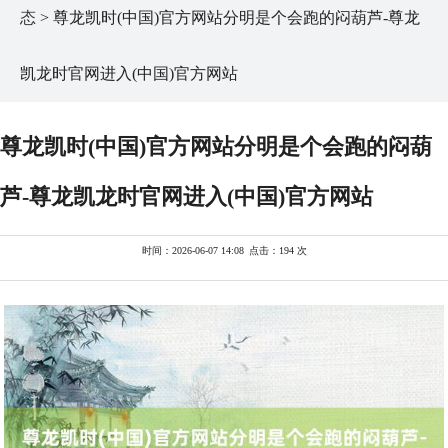
态
> 尊龙凯时(中国)官方网站分明是个会跑的闷葫芦-尊龙
凯龙时官网进入(中国)官方网站
尊龙凯时(中国)官方网站分明是个会跑的闷葫
芦-尊龙凯龙时官网进入(中国)官方网站
时间：2026-06-07 14:08
点击：194 次