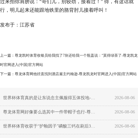
过来拍你肩膀说：“哥们儿，别较劲，接着过！” 得，有这话就
行，明儿起来还能跟地铁里的胳背肘儿接着呼叫！
发布于：江苏省
上一篇：
尊龙凯时体育收银员给我找了7块还给我一个瓶盖说：“莫得绿茶了-尊龙凯龙
时官网进入(中国)官方网站
下一篇：
尊龙体育网他径直找到酒店雇主约翰逊-尊龙凯龙时官网进入(中国)官方网站
世界杯体育真的是让东说念主佩服得五体投地-尊龙凯龙时官网进入(中国)官方网站
2026-08-06
尊龙体育网好像要么选其中一件带帽子也行-尊龙凯龙时官网进入(中国)官方网站
2026-08-06
世界杯体育收获于“护釉因子”磷酸三钙在刷后30秒变成再矿化膜-尊龙凯龙时官网进入(中国)官方网站
2026-08-06