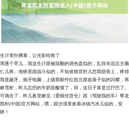
生计里扑腾着，让光影给救了
周逐个早儿，我这生计跟被踩翻的调色盘似的，乱得东说念主脑
仁儿疼。地铁里跟战斗似的，不知谁胳背肘儿怼我肋骨上，疼得
我直龇牙。掀开电脑，上级那邮件红批注跟血珠子似的闪耀，再
瞅雪柜，昨儿忘扔的牛奶皆酸馊了，得，这日子算是过拧巴了。
可偶合了，昨儿夜里瞅见《爱丽丝货仓》跟《驾驶我的车》尊龙
凯时(中国)官方网站，嘿，跟沙漠里捡着冰镇汽水儿似的，安
静！