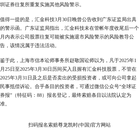
圳证券往复所重复实施其他风险警示。
值得一提的是，汇金科技3月30日晚曾公告收到广东证监局出具
的警示函。广东证监局指出，汇金科技未在管帐年度收尾后一个
月内表示公司股票往复可能被实施退市风险警示的风险教导公
告，该情况属于违法活动。
鉴于此，上海市信本讼师事务所赵敬国讼师以为，凡于2025年1
月25日至2025年3月30日历间买入且握有汇金科技股票，不管在
2025年3月31日及之后是否卖出的受损投资者，或可向公司拿起
民事抵偿诉讼。合乎条目的投资者，可通过微信公众号“全球证
券报”（特征码：88）报名登记，最终索赔条目以法院认定为
准。
扫码报名索赔尊龙凯时(中国)官方网站