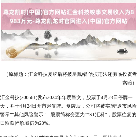
（原标题：汇金科技复牌后将披星戴帽 信披违法还濒临投资者
索赔）
汇金科技(300561)发布2024年年度呈文，股票于4月23日停牌一
天，并于4月24日开市起复牌。复牌后，公司将被实施“退市风险
警示”“其他风险警示”，股票简称变更为“*ST汇科”，股票往复的
日涨跌幅畛域仍为20%。