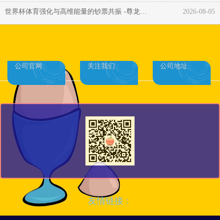
世界杯体育强化与高维能量的钞票共振 -尊龙凯龙时官网进入(中国)官方网站
2026-08-05
公司官网
关注我们
公司地址
友情链接：