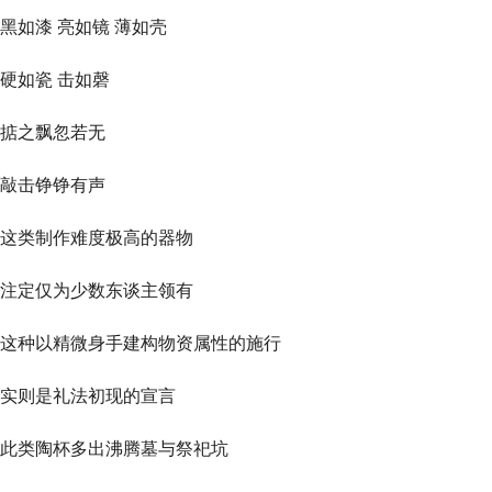
黑如漆 亮如镜 薄如壳
硬如瓷 击如磬
掂之飘忽若无
敲击铮铮有声
这类制作难度极高的器物
注定仅为少数东谈主领有
这种以精微身手建构物资属性的施行
实则是礼法初现的宣言
此类陶杯多出沸腾墓与祭祀坑