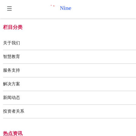
栏目分类
关于我们
智慧教育
服务支持
解决方案
新闻动态
投资者关系
热点资讯