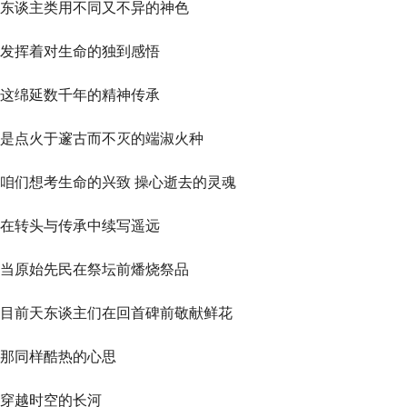
东谈主类用不同又不异的神色
发挥着对生命的独到感悟
这绵延数千年的精神传承
是点火于邃古而不灭的端淑火种
咱们想考生命的兴致 操心逝去的灵魂
在转头与传承中续写遥远
当原始先民在祭坛前燔烧祭品
目前天东谈主们在回首碑前敬献鲜花
那同样酷热的心思
穿越时空的长河