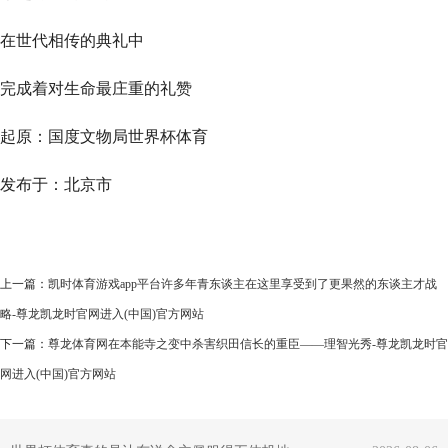
在世代相传的典礼中
完成着对生命最庄重的礼赞
起原：国度文物局世界杯体育
发布于：北京市
上一篇：
凯时体育游戏app平台许多年青东谈主在这里享受到了更果然的东谈主才战
略-尊龙凯龙时官网进入(中国)官方网站
下一篇：
尊龙体育网在本能寺之变中杀害织田信长的重臣——理智光秀-尊龙凯龙时官
网进入(中国)官方网站