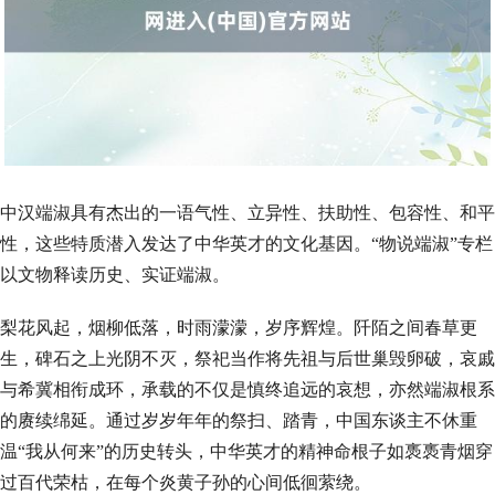
中汉端淑具有杰出的一语气性、立异性、扶助性、包容性、和平
性，这些特质潜入发达了中华英才的文化基因。“物说端淑”专栏
以文物释读历史、实证端淑。
梨花风起，烟柳低落，时雨濛濛，岁序辉煌。阡陌之间春草更
生，碑石之上光阴不灭，祭祀当作将先祖与后世巢毁卵破，哀戚
与希冀相衔成环，承载的不仅是慎终追远的哀想，亦然端淑根系
的赓续绵延。通过岁岁年年的祭扫、踏青，中国东谈主不休重
温“我从何来”的历史转头，中华英才的精神命根子如褭褭青烟穿
过百代荣枯，在每个炎黄子孙的心间低徊萦绕。