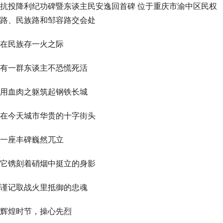
抗投降利纪功碑暨东谈主民安逸回首碑 位于重庆市渝中区民权
路、民族路和邹容路交会处
在民族存一火之际
有一群东谈主不恐慌死活
用血肉之躯筑起钢铁长城
在今天城市华贵的十字街头
一座丰碑巍然兀立
它镌刻着硝烟中挺立的身影
谨记取战火里抵御的忠魂
辉煌时节，操心先烈