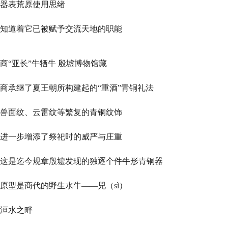
器表荒原使用思绪
知道着它已被赋予交流天地的职能
商“亚长”牛牺牛 殷墟博物馆藏
商承继了夏王朝所构建起的“重酒”青铜礼法
兽面纹、云雷纹等繁复的青铜纹饰
进一步增添了祭祀时的威严与庄重
这是迄今规章殷墟发现的独逐个件牛形青铜器
原型是商代的野生水牛——兕（sì）
洹水之畔