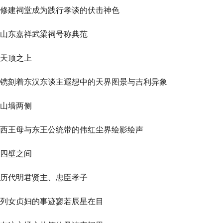
修建祠堂成为践行孝谈的伏击神色
山东嘉祥武梁祠号称典范
天顶之上
镌刻着东汉东谈主遐想中的天界图景与吉利异象
山墙两侧
西王母与东王公统带的伟红尘界绘影绘声
四壁之间
历代明君贤主、忠臣孝子
列女贞妇的事迹寥若辰星在目