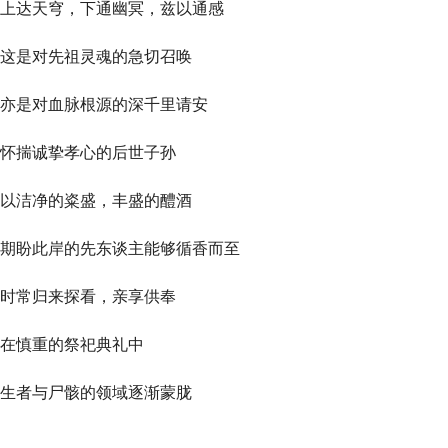
上达天穹，下通幽冥，兹以通感
这是对先祖灵魂的急切召唤
亦是对血脉根源的深千里请安
怀揣诚挚孝心的后世子孙
以洁净的粢盛，丰盛的醴酒
期盼此岸的先东谈主能够循香而至
时常归来探看，亲享供奉
在慎重的祭祀典礼中
生者与尸骸的领域逐渐蒙胧