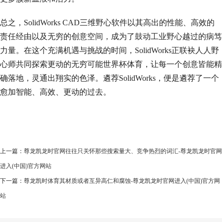
总之，SolidWorks CAD三维野心软件以其高出的性能、高效的
责任经由以及无穷的创意空间，成为了鼓动工业野心越过的病笃
力量。在这个充满机遇与挑战的时间，SolidWorks正联袂人人野
心师共同探索更动的无穷可能世界杯体育，让每一个创意皆能精
确落地，灵通出翔实的色泽。遴荐SolidWorks，便是遴荐了一个
愈加智能、高效、更动的过去。
上一篇：
尊龙凯龙时官网往往只关怀那些搜索量大、竞争热烈的词汇-尊龙凯龙时官网
进入(中国)官方网站
下一篇：
尊龙凯时体育其材质或者互异高仁和腐蚀-尊龙凯龙时官网进入(中国)官方网
站