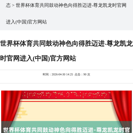
态
> 世界杯体育共同鼓动神色向得胜迈进-尊龙凯龙时官网
进入(中国)官方网站
世界杯体育共同鼓动神色向得胜迈进-尊龙凯龙
时官网进入(中国)官方网站
时间：2026-04-30 14:25
点击：90 次