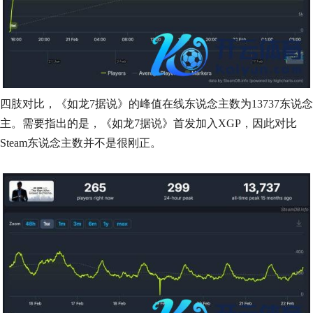
四肢对比，《如龙7据说》的峰值在线东说念主数为13737东说念
主。需要指出的是，《如龙7据说》首发加入XGP，因此对比
Steam东说念主数并不是很刚正。