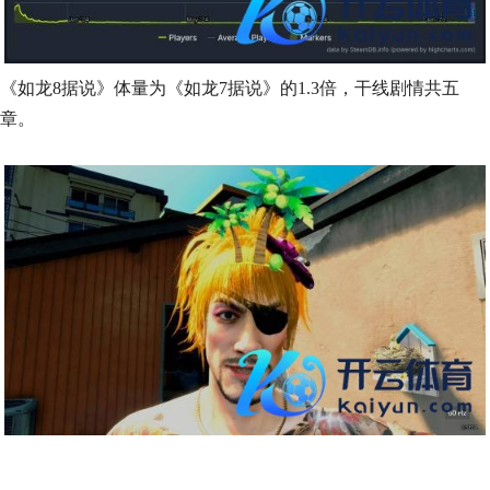
《如龙8据说》体量为《如龙7据说》的1.3倍，干线剧情共五
章。