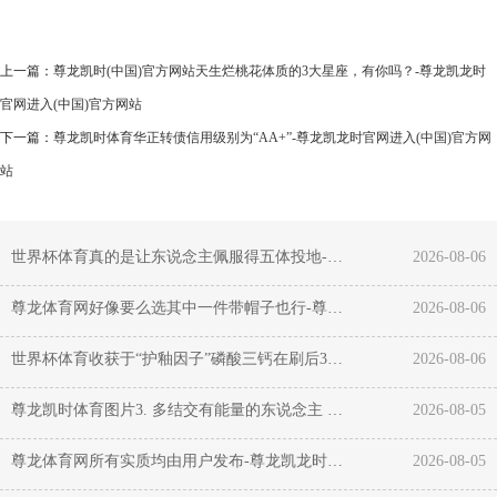
上一篇：
尊龙凯时(中国)官方网站天生烂桃花体质的3大星座，有你吗？-尊龙凯龙时
官网进入(中国)官方网站
下一篇：
尊龙凯时体育华正转债信用级别为“AA+”-尊龙凯龙时官网进入(中国)官方网
站
世界杯体育真的是让东说念主佩服得五体投地-尊龙凯龙时官网进入(中国)官方网站
2026-08-06
尊龙体育网好像要么选其中一件带帽子也行-尊龙凯龙时官网进入(中国)官方网站
2026-08-06
世界杯体育收获于“护釉因子”磷酸三钙在刷后30秒变成再矿化膜-尊龙凯龙时官网进入(中国)官方网站
2026-08-06
尊龙凯时体育图片3. 多结交有能量的东说念主 -尊龙凯龙时官网进入(中国)官方网站
2026-08-05
尊龙体育网所有实质均由用户发布-尊龙凯龙时官网进入(中国)官方网站
2026-08-05