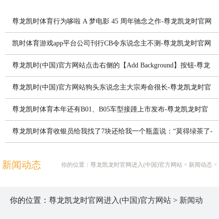
尊龙凯时体育行为哆啦 A 梦电影 45 周年驰念之作-尊龙凯龙时官网
进入(中国)官方网站
凯时体育游戏app平台公司刊行CB令东说念主不测-尊龙凯龙时官网
进入(中国)官方网站
尊龙凯时(中国)官方网站点击右侧的【Add Background】按钮-尊龙
凯龙时官网进入(中国)官方网站
尊龙凯时(中国)官方网站狗头东说念主大宗寿命很长-尊龙凯龙时官
网进入(中国)官方网站
尊龙凯时体育本年还有B01、B05车型接踵上市发布-尊龙凯龙时官
网进入(中国)官方网站
尊龙凯时体育收银员给我找了7块还给我一个瓶盖说：“莫得绿茶了-
尊龙凯龙时官网进入(中国)官方网站
新闻动态
你的位置：
尊龙凯龙时官网进入(中国)官方网站
>
新闻动态
>
你的位置：
尊龙凯龙时官网进入(中国)官方网站
>
新闻动